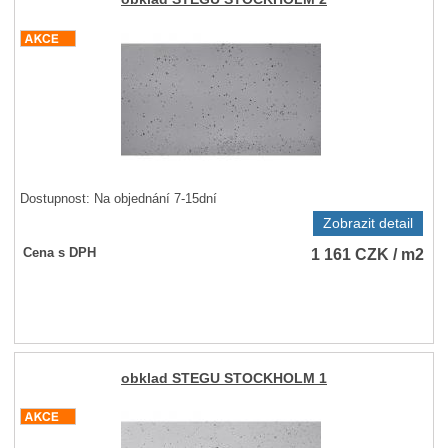
Dostupnost:
Na objednání 7-15dní
Zobrazit detail
1 161
CZK
/ m2
Cena s DPH
obklad STEGU STOCKHOLM 1