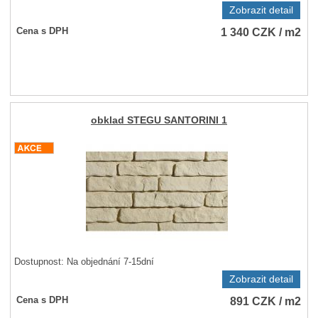
Zobrazit detail
1 340
CZK
/ m2
Cena s DPH
obklad STEGU SANTORINI 1
Dostupnost:
Na objednání 7-15dní
Zobrazit detail
891
CZK
/ m2
Cena s DPH