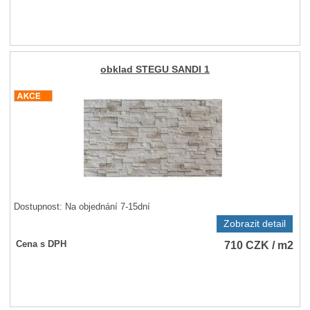
obklad STEGU SANDI 1
Dostupnost:
Na objednání 7-15dní
Zobrazit detail
710
CZK
/ m2
Cena s DPH