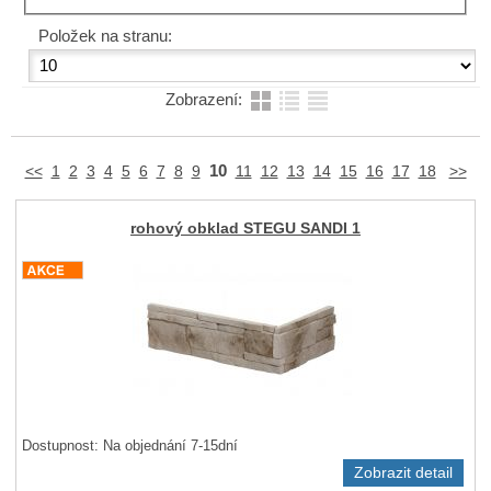
Položek na stranu:
Zobrazení:
10
<<
1
2
3
4
5
6
7
8
9
11
12
13
14
15
16
17
18
>>
rohový obklad STEGU SANDI 1
Dostupnost:
Na objednání 7-15dní
Zobrazit detail