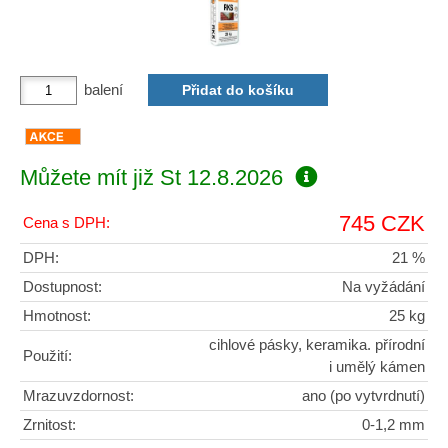
balení
Můžete mít již
St 12.8.2026
745 CZK
Cena s DPH:
DPH:
21 %
Dostupnost:
Na vyžádání
Hmotnost:
25 kg
cihlové pásky, keramika. přírodní
Použití:
i umělý kámen
Mrazuvzdornost:
ano (po vytvrdnutí)
Zrnitost:
0-1,2 mm