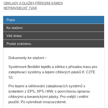
OBKLADY A DLAŽBY-PŘÍRODNÍ KÁMEN
NEPRAVIDELNÝ TVAR
Popis
Ke stažení
Váš dotaz
Poslat známénu
Dokumenty ke stažení ↑
Systémové flexibilní lepidlo a stěrka s přísadou trasu pro
zateplovací systémy a lepení cihlových pásků tř. C2TE
S1
Pro lepení a stěrkování zateplovacích systémů s
izolantem z EPS, XPS i MW, s povrchovou úpravou
cihlovými a keramickými pásky. Pro vnější i vnitřní
použití. Po vytvrdnutí mrazuvzdorné.