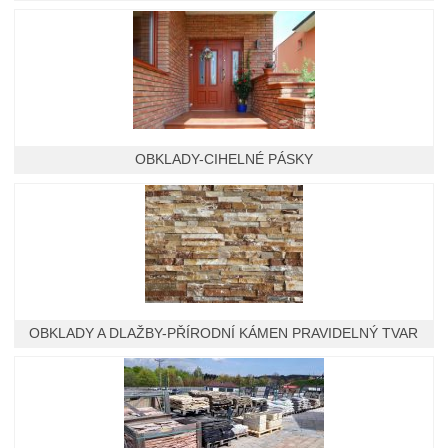
OBKLADY-CIHELNÉ PÁSKY
OBKLADY A DLAŽBY-PŘÍRODNÍ KÁMEN PRAVIDELNÝ TVAR