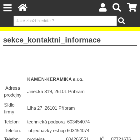
sekce_kontaktni_informace
KAMEN-KERAMIKA s.r.o.
Adresa
Jinecká 319, 26101 Příbram
prodejny
Sídlo
Líha 27 ,26101 Příbram
firmy
Telefon:
technická podpora 603454074
Telefon:
objednávky eshop 603454074
Telefon:
prodejna 604266551
IČ:
07721676