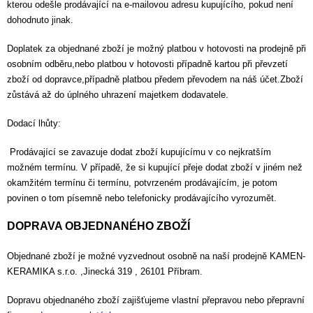
kterou odešle prodávající na e-mailovou adresu kupujícího, pokud není
dohodnuto jinak.
Doplatek za objednané zboží je možný platbou v hotovosti na prodejně při
osobním odběru,nebo platbou v hotovosti případně kartou při převzetí
zboží od dopravce,případně platbou předem převodem na náš účet.Zboží
zůstává až do úplného uhrazení majetkem dodavatele.
Dodací lhůty:
Prodávající se zavazuje dodat zboží kupujícímu v co nejkratším
možném termínu. V případě, že si kupující přeje dodat zboží v jiném než
okamžitém termínu či termínu, potvrzeném prodávajícím, je potom
povinen o tom písemně nebo telefonicky prodávajícího vyrozumět.
DOPRAVA OBJEDNANÉHO ZBOŽÍ
Objednané zboží je možné vyzvednout osobně na naší prodejně KAMEN-
KERAMIKA s.r.o. ,Jinecká 319 , 26101 Příbram.
Dopravu objednaného zboží zajišťujeme vlastní přepravou nebo přepravní