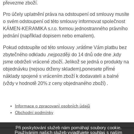
převezme zboží.
Pro účely uplatnění práva na odstoupení od smlouvy musíte
o svém odstoupení od této smlouvy informovat společnost
KÁMEN-KERAMIKA s.r.o. formou jednostranného právního
jednání (například dopisem nebo emailem).
Pokud odstoupíte od této smlouvy ,vrátíme Vám platbu bez
zbytečného odkladu ,nejpozději do 14 dnů ode dne ,kdy
jsme obdrželi vrácené zboží. Jelikož se jedná o produkty na
objednávku (nejsou drženy skladem),ponesete přímé
náklady spojené s vrácením zboží k dodavateli a balné
(vždy v hodnotě 20% z ceny objednaného zboží) .
Informace o zpracovaní osobních údajů
Obchodní podmínky
Při poskytování služeb nám pomáhají soubory cookie.
Používáním našich služeb vyjadřujete souhlas s naším