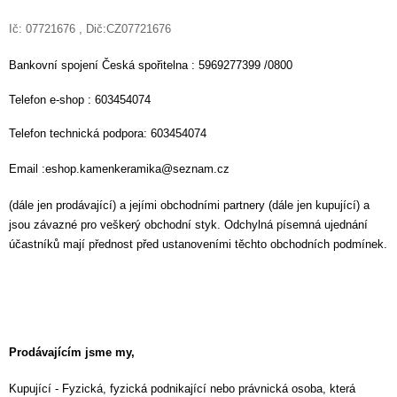
Ič: 07721676 , Dič:CZ07721676
Bankovní spojení Česká spořitelna : 5969277399 /0800
Telefon e-shop : 603454074
Telefon technická podpora: 603454074
Email :eshop.kamenkeramika@seznam.cz
(dále jen prodávající) a jejími obchodními partnery (dále jen kupující) a
jsou závazné pro veškerý obchodní styk. Odchylná písemná ujednání
účastníků mají přednost před ustanoveními těchto obchodních podmínek.
Prodávajícím jsme my,
Kupující - Fyzická, fyzická podnikající nebo právnická osoba, která