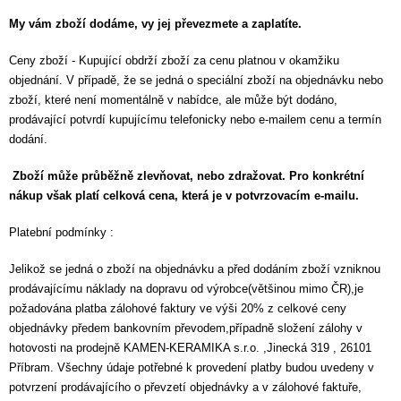
My vám zboží dodáme, vy jej převezmete a zaplatíte.
Ceny zboží - Kupující obdrží zboží za cenu platnou v okamžiku
objednání. V případě, že se jedná o speciální zboží na objednávku nebo
zboží, které není momentálně v nabídce, ale může být dodáno,
prodávající potvrdí kupujícímu telefonicky nebo e-mailem cenu a termín
dodání.
Zboží může průběžně zlevňovat, nebo zdražovat. Pro konkrétní
nákup však platí celková cena, která je v potvrzovacím e-mailu.
Platební podmínky :
Jelikož se jedná o zboží na objednávku a před dodáním zboží vzniknou
prodávajícímu náklady na dopravu od výrobce(většinou mimo ČR),je
požadována platba zálohové faktury ve výši 20% z celkové ceny
objednávky předem bankovním převodem,případně složení zálohy v
hotovosti na prodejně KAMEN-KERAMIKA s.r.o. ,Jinecká 319 , 26101
Příbram. Všechny údaje potřebné k provedení platby budou uvedeny v
potvrzení prodávajícího o převzetí objednávky a v zálohové faktuře,