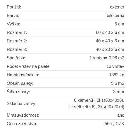
Použití:
exteriér
Barva:
bíločerná
Výška:
6 cm
Rozměr 1:
60 x 40 x 6 cm
Rozměr 2:
40 x 40 x 6 cm
Rozměr 3:
40 x 20 x 6 cm
Spotřeba:
1 vrstva= 0,96 m2
Počet vrstev na paletě:
10 vrstev
Hmotnost/paleta:
1382 kg
Obsah palety:
9,6 m2
Šířka spáry:
3 mm
6 kamenů= 2ks(60x40x6),
Skladba vrstvy:
2ks(40x40x6), 2ks(40x20x6)
Mrazuvzdornost:
ano
Cena za vrstvu:
566 ,-CZK