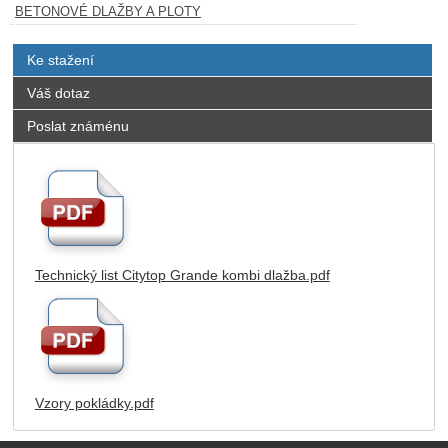
BETONOVÉ DLAŽBY A PLOTY
Ke stažení
Váš dotaz
Poslat známénu
Technický list Citytop Grande kombi dlažba.pdf
Vzory pokládky.pdf