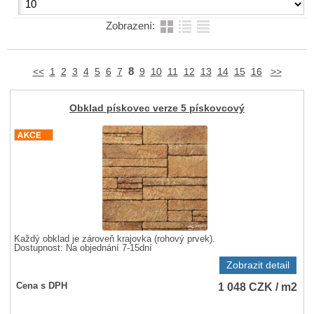
Zobrazení:
8
<<
1
2
3
4
5
6
7
9
10
11
12
13
14
15
16
>>
Obklad pískovec verze 5 pískovcový
Každý obklad je zároveň krajovka (rohový prvek).
Dostupnost:
Na objednání 7-15dní
Zobrazit detail
1 048
CZK
/ m2
Cena s DPH