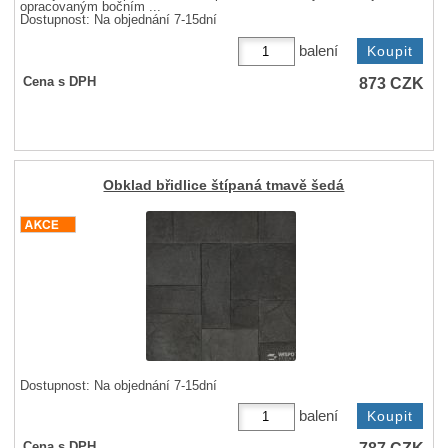
opracovaným bočním ...
Dostupnost:
Na objednání 7-15dní
balení
873
CZK
Cena s DPH
Obklad břidlice štípaná tmavě šedá
Dostupnost:
Na objednání 7-15dní
balení
Cena s DPH