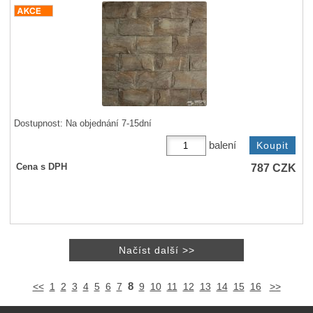
Dostupnost:
Na objednání 7-15dní
balení
787
CZK
Cena s DPH
8
<<
1
2
3
4
5
6
7
9
10
11
12
13
14
15
16
>>