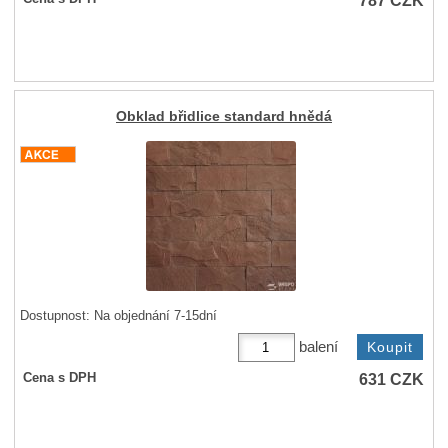
787
CZK
Obklad břidlice standard hnědá
Dostupnost:
Na objednání 7-15dní
balení
631
CZK
Cena s DPH