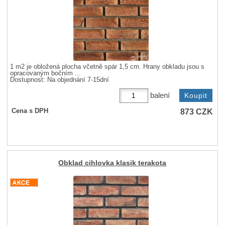
1 m2 je obložená plocha včetně spár 1,5 cm. Hrany obkladu jsou s
opracovaným bočním ...
Dostupnost:
Na objednání 7-15dní
balení
873
CZK
Cena s DPH
Obklad cihlovka klasik terakota