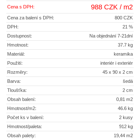
988 CZK / m2
Cena s DPH:
Cena za balení s DPH:
800 CZK
DPH:
21 %
Dostupnost:
Na objednání 7-21dní
Hmotnost:
37.7 kg
Materiál:
keramika
Použití:
interiér i exteriér
Rozměry:
45 x 90 x 2 cm
Barva:
šedá
Tloušťka:
2 cm
Obsah balení:
0,81 m2
Hmotnost/m2:
46.6 kg
Počet ks v balení:
2 kusy
Hmotnost/paleta:
912 kg
Obsah palety:
19,44 m2