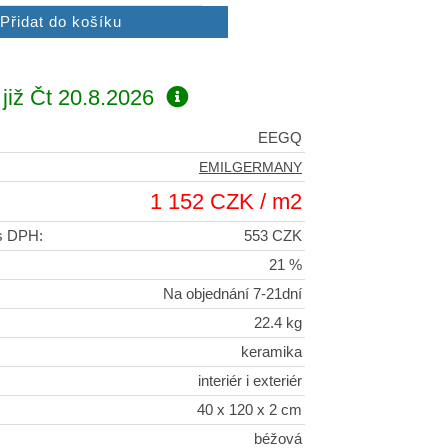
již
Čt 20.8.2026
EEGQ
EMILGERMANY
1 152 CZK / m2
 s DPH:
553 CZK
21 %
Na objednání 7-21dní
22.4 kg
keramika
interiér i exteriér
40 x 120 x 2 cm
béžová