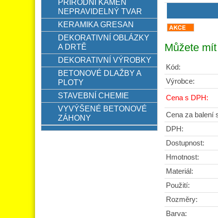
PŘÍRODNÍ KÁMEN
NEPRAVIDELNÝ TVAR
KERAMIKA GRESAN
DEKORATIVNÍ OBLÁZKY
Můžete mít 
A DRTĚ
DEKORATIVNÍ VÝROBKY
Kód:
BETONOVÉ DLAŽBY A
Výrobce:
PLOTY
STAVEBNÍ CHEMIE
Cena s DPH:
VYVÝŠENÉ BETONOVÉ
Cena za balení
ZÁHONY
DPH:
Dostupnost:
Hmotnost:
Materiál:
Použití:
Rozměry:
Barva: