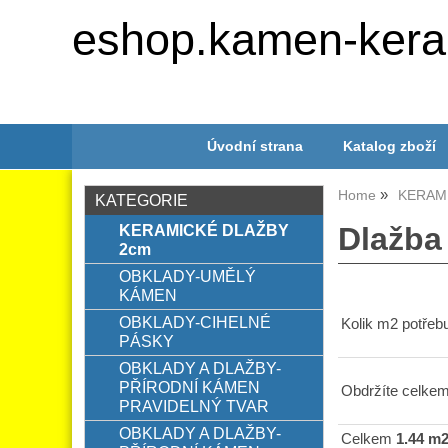
eshop.kamen-kera
Úvodní strana
Katalog zboží
Home
KERAM
KATEGORIE
KERAMICKÉ DLAŽBY
Dlažba
2cm
OBKLADY-UMĚLÝ
KÁMEN
OBKLADY-CIHELNÉ
Kolik m2 potřebu
PÁSKY
OBKLADY A DLAŽBY-
PŘÍRODNÍ KÁMEN
Obdržíte celkem
PRAVIDELNÝ TVAR
OBKLADY A DLAŽBY-
Celkem
1.44 m