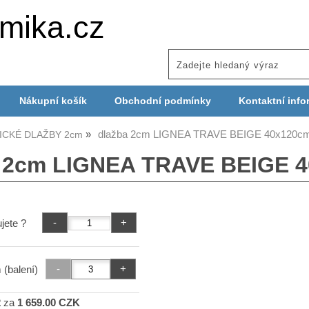
mika.cz
Nákupní košík
Obchodní podmínky
Kontaktní info
dlažba 2cm LIGNEA TRAVE BEIGE 40x120c
ICKÉ DLAŽBY 2cm
 2cm LIGNEA TRAVE BEIGE 
jete ?
 (balení)
2
za
1 659.00 CZK