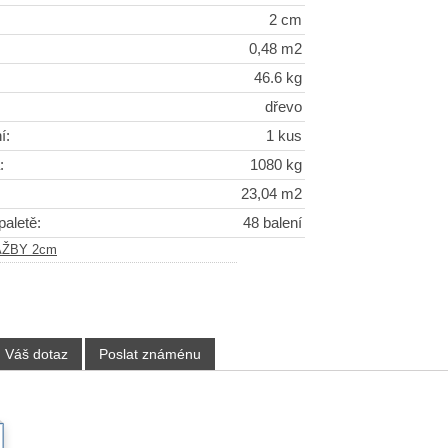
2 cm
0,48 m2
46.6 kg
dřevo
í:
1 kus
:
1080 kg
23,04 m2
paletě:
48 balení
AŽBY 2cm
Váš dotaz
Poslat známénu