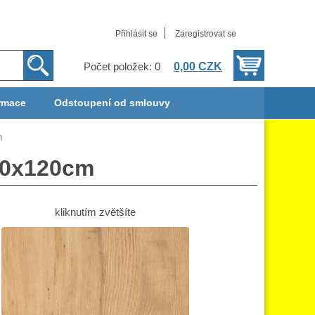
Přihlásit se
Zaregistrovat se
0,00 CZK
Počet položek: 0
rmace
Odstoupení od smlouvy
m
40x120cm
kliknutím zvětšíte