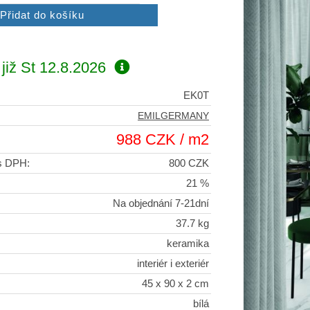
již
St 12.8.2026
EK0T
EMILGERMANY
988 CZK / m2
 s DPH:
800 CZK
21 %
Na objednání 7-21dní
37.7 kg
keramika
interiér i exteriér
45 x 90 x 2 cm
bílá