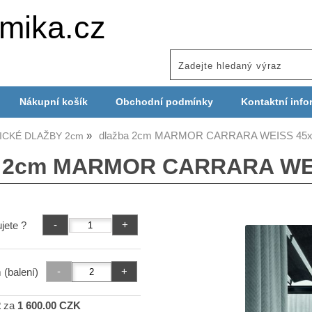
mika.cz
Nákupní košík
Obchodní podmínky
Kontaktní info
dlažba 2cm MARMOR CARRARA WEISS 45
ICKÉ DLAŽBY 2cm
a 2cm MARMOR CARRARA WE
jete ?
 (balení)
2
za
1 600.00 CZK