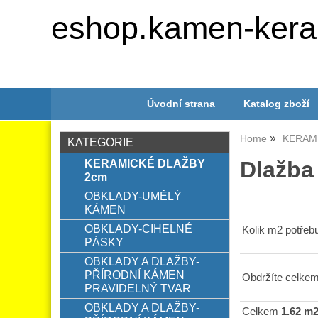
eshop.kamen-kera
Úvodní strana
Katalog zboží
Home
KERAM
KATEGORIE
KERAMICKÉ DLAŽBY
Dlažb
2cm
OBKLADY-UMĚLÝ
KÁMEN
OBKLADY-CIHELNÉ
Kolik m2 potřebu
PÁSKY
OBKLADY A DLAŽBY-
PŘÍRODNÍ KÁMEN
Obdržíte celkem
PRAVIDELNÝ TVAR
OBKLADY A DLAŽBY-
Celkem
1.62 m