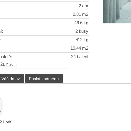
2 cm
0,81 m2
46.6 kg
í:
2 kusy
:
912 kg
19,44 m2
paletě:
24 balení
AŽBY 2cm
Váš dotaz
Poslat známénu
1.pdf