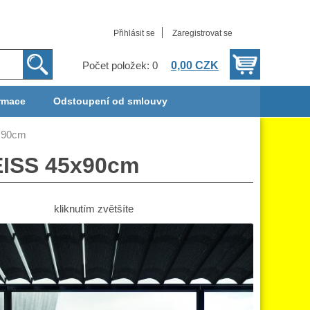
Přihlásit se
Zaregistrovat se
0,00 CZK
Počet položek: 0
rmace
Odstoupení od smlouvy
x90cm
ISS 45x90cm
kliknutím zvětšíte