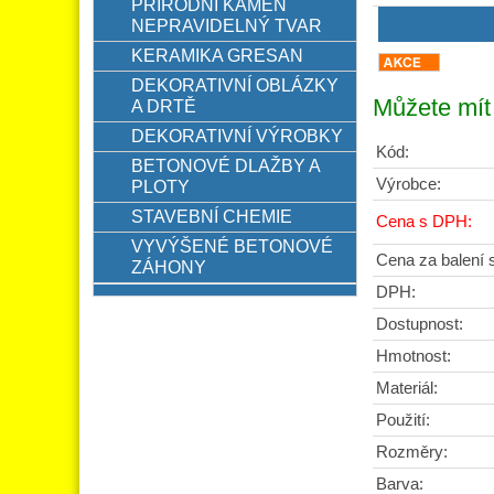
PŘÍRODNÍ KÁMEN
NEPRAVIDELNÝ TVAR
KERAMIKA GRESAN
DEKORATIVNÍ OBLÁZKY
Můžete mít 
A DRTĚ
DEKORATIVNÍ VÝROBKY
Kód:
BETONOVÉ DLAŽBY A
Výrobce:
PLOTY
STAVEBNÍ CHEMIE
Cena s DPH:
VYVÝŠENÉ BETONOVÉ
Cena za balení
ZÁHONY
DPH:
Dostupnost:
Hmotnost:
Materiál:
Použití:
Rozměry:
Barva: