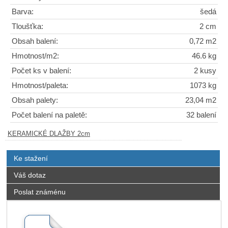
Barva:
šedá
Tloušťka:
2 cm
Obsah balení:
0,72 m2
Hmotnost/m2:
46.6 kg
Počet ks v balení:
2 kusy
Hmotnost/paleta:
1073 kg
Obsah palety:
23,04 m2
Počet balení na paletě:
32 balení
KERAMICKÉ DLAŽBY 2cm
Ke stažení
Váš dotaz
Poslat známénu