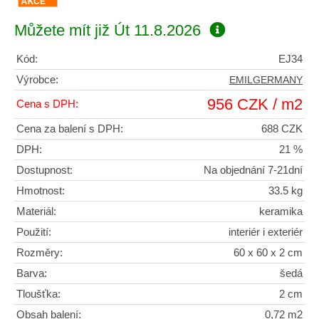
Můžete mít již
Út 11.8.2026
Kód:
EJ34
Výrobce:
EMILGERMANY
956 CZK / m2
Cena s DPH:
Cena za balení s DPH:
688 CZK
DPH:
21 %
Dostupnost:
Na objednání 7-21dní
Hmotnost:
33.5 kg
Materiál:
keramika
Použití:
interiér i exteriér
Rozměry:
60 x 60 x 2 cm
Barva:
šedá
Tloušťka:
2 cm
Obsah balení:
0,72 m2