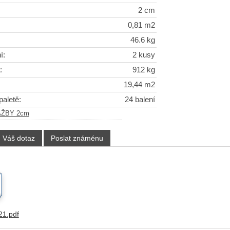
2 cm
0,81 m2
46.6 kg
í:
2 kusy
:
912 kg
19,44 m2
paletě:
24 balení
AŽBY 2cm
Váš dotaz
Poslat známénu
1.pdf