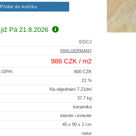
již
Pá 21.8.2026
EGCJ
EMILGERMANY
988 CZK / m2
 s DPH:
800 CZK
21 %
Na objednání 7-21dní
37.7 kg
keramika
interiér i exteriér
45 x 90 x 2 cm
natur