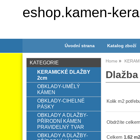
eshop.kamen-kera
Úvodní strana
Katalog zboží
Home
KERAM
KATEGORIE
KERAMICKÉ DLAŽBY
Dlažb
2cm
OBKLADY-UMĚLÝ
KÁMEN
OBKLADY-CIHELNÉ
Kolik m2 potřebu
PÁSKY
OBKLADY A DLAŽBY-
PŘÍRODNÍ KÁMEN
Obdržíte celkem
PRAVIDELNÝ TVAR
OBKLADY A DLAŽBY-
Celkem
1.62 m