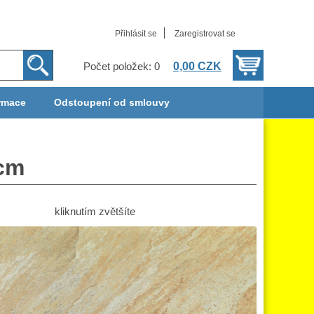
Přihlásit se
Zaregistrovat se
0,00 CZK
Počet položek: 0
rmace
Odstoupení od smlouvy
cm
kliknutím zvětšíte