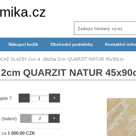
mika.cz
Nákupní košík
Obchodní podmínky
Kontaktní info
dlažba 2cm QUARZIT NATUR 45x90cm
ICKÉ DLAŽBY 2cm
a 2cm QUARZIT NATUR 45x90
jete ?
 (balení)
2
za
1 600.00 CZK