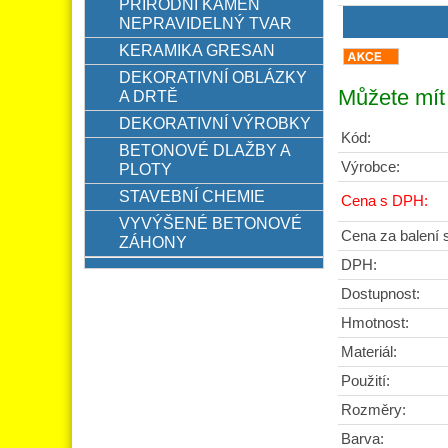
PŘÍRODNÍ KÁMEN
NEPRAVIDELNÝ TVAR
KERAMIKA GRESAN
DEKORATIVNÍ OBLÁZKY
Můžete mít 
A DRTĚ
DEKORATIVNÍ VÝROBKY
Kód:
BETONOVÉ DLAŽBY A
Výrobce:
PLOTY
STAVEBNÍ CHEMIE
Cena s DPH:
VYVÝŠENÉ BETONOVÉ
Cena za balení
ZÁHONY
DPH:
Dostupnost:
Hmotnost:
Materiál:
Použití:
Rozměry:
Barva: