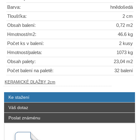
Barva:
hnědošedá
Tloušťka:
2 cm
Obsah balení:
0,72 m2
Hmotnost/m2:
46.6 kg
Počet ks v balení:
2 kusy
Hmotnost/paleta:
1073 kg
Obsah palety:
23,04 m2
Počet balení na paletě:
32 balení
KERAMICKÉ DLAŽBY 2cm
Ke stažení
Váš dotaz
Poslat známénu