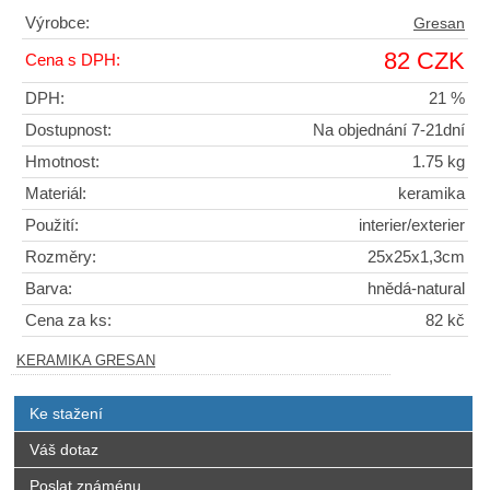
Výrobce:
Gresan
82 CZK
Cena s DPH:
DPH:
21 %
Dostupnost:
Na objednání 7-21dní
Hmotnost:
1.75 kg
Materiál:
keramika
Použití:
interier/exterier
Rozměry:
25x25x1,3cm
Barva:
hnědá-natural
Cena za ks:
82 kč
KERAMIKA GRESAN
Ke stažení
Váš dotaz
Poslat známénu