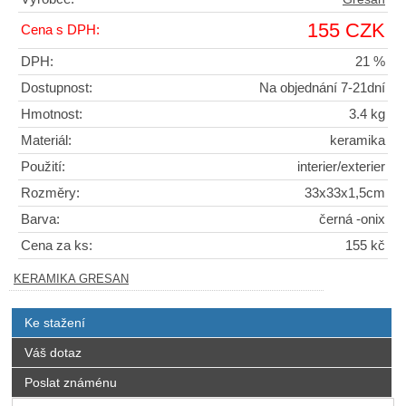
155 CZK
Cena s DPH:
DPH:
21 %
Dostupnost:
Na objednání 7-21dní
Hmotnost:
3.4 kg
Materiál:
keramika
Použití:
interier/exterier
Rozměry:
33x33x1,5cm
Barva:
černá -onix
Cena za ks:
155 kč
KERAMIKA GRESAN
Ke stažení
Váš dotaz
Poslat známénu