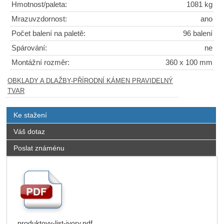
Hmotnost/paleta:
1081 kg
Mrazuvzdornost:
ano
Počet balení na paletě:
96 balení
Spárování:
ne
Montážní rozměr:
360 x 100 mm
OBKLADY A DLAŽBY-PŘÍRODNÍ KÁMEN PRAVIDELNÝ
TVAR
Ke stažení
Váš dotaz
Poslat známénu
produktovy-list-ivory.pdf