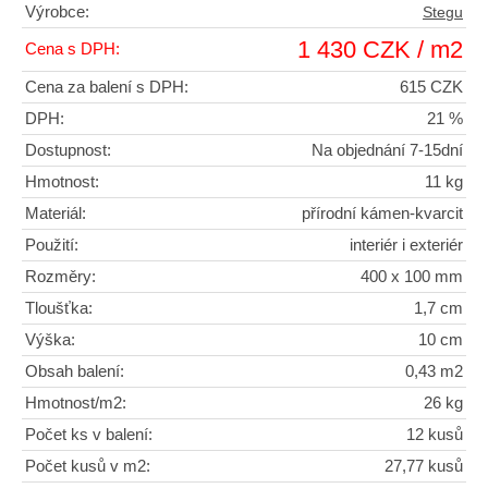
Výrobce:
Stegu
1 430 CZK / m2
Cena s DPH:
Cena za balení s DPH:
615 CZK
DPH:
21 %
Dostupnost:
Na objednání 7-15dní
Hmotnost:
11 kg
Materiál:
přírodní kámen-kvarcit
Použití:
interiér i exteriér
Rozměry:
400 x 100 mm
Tloušťka:
1,7 cm
Výška:
10 cm
Obsah balení:
0,43 m2
Hmotnost/m2:
26 kg
Počet ks v balení:
12 kusů
Počet kusů v m2:
27,77 kusů