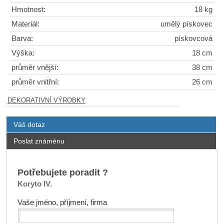
Hmotnost:
18 kg
Materiál:
umělý pískovec
Barva:
pískovcová
Výška:
18 cm
průměr vnější:
38 cm
průměr vnitřní:
26 cm
DEKORATIVNÍ VÝROBKY
Váš dotaz
Poslat známénu
Potřebujete poradit ?
Koryto IV.
Vaše jméno, příjmení, firma