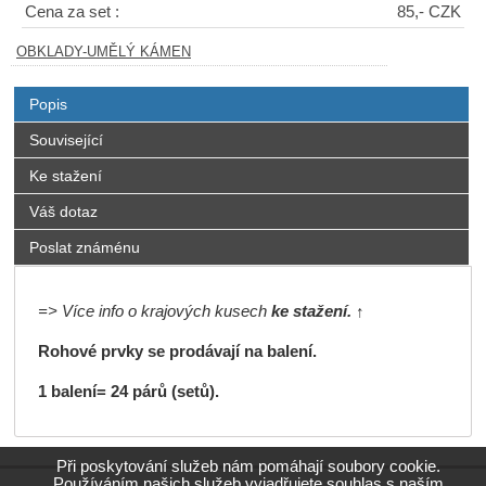
Cena za set :
85,- CZK
OBKLADY-UMĚLÝ KÁMEN
Popis
Související
Ke stažení
Váš dotaz
Poslat známénu
=> Více info o krajových kusech
ke stažení. ↑
Rohové prvky se prodávají na balení.
1 balení= 24 párů (setů).
Při poskytování služeb nám pomáhají soubory cookie.
Používáním našich služeb vyjadřujete souhlas s naším