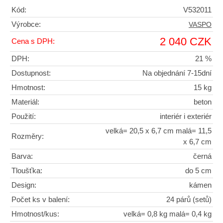
Kód:
V532011
Výrobce:
VASPO
2 040 CZK
Cena s DPH:
DPH:
21 %
Dostupnost:
Na objednání 7-15dní
Hmotnost:
15 kg
Materiál:
beton
Použití:
interiér i exteriér
velká= 20,5 x 6,7 cm malá= 11,5
Rozměry:
x 6,7 cm
Barva:
černá
Tloušťka:
do 5 cm
Design:
kámen
Počet ks v balení:
24 párů (setů)
Hmotnost/kus:
velká= 0,8 kg malá= 0,4 kg