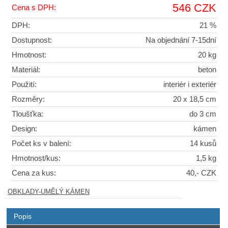
546 CZK
Cena s DPH:
DPH:
21 %
Dostupnost:
Na objednání 7-15dní
Hmotnost:
20 kg
Materiál:
beton
Použití:
interiér i exteriér
Rozměry:
20 x 18,5 cm
Tloušťka:
do 3 cm
Design:
kámen
Počet ks v balení:
14 kusů
Hmotnost/kus:
1,5 kg
Cena za kus:
40,- CZK
OBKLADY-UMĚLÝ KÁMEN
Popis