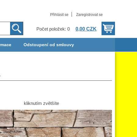
Přihlásit se
Zaregistrovat se
0,00 CZK
Počet položek: 0
rmace
Odstoupení od smlouvy
á
kliknutím zvětšíte