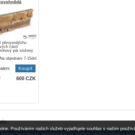
žovohnědá
í přirozenějšího
vých částí
rohový pár složený
Na objednání 7-15dní
alení
600
CZK
H
ánky
okie. Používáním našich služeb vyjadřujete souhlas s naším použ
,
provozováno na systému
a
.kamen-keramika.cz
tvorba e-shopu
pron