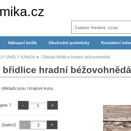
mika.cz
Nákupní košík
Obchodní podmínky
Kontaktní info
Obklad břidlice hradní béžovohnědá
DY-UMĚLÝ KÁMEN
 břidlice hradní béžovohněd
 obkladu jsou i krajové kusy.
jete ?
 (balení)