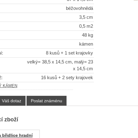
béžovohnědá
3,5 cm
0,5 m2
48 kg
kámen
í:
8 kusů + 1 set krajovky
velký= 38,5 x 14,5 cm, malý= 23
x 14,5 cm
2:
16 kusů + 2 sety krajovek
Ý KÁMEN
Váš dotaz
Poslat známénu
í zboží
 břidlice hradní