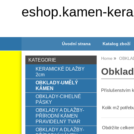
eshop.kamen-kera
Úvodní strana
Katalog zboží
Home
OBKLA
KATEGORIE
KERAMICKÉ DLAŽBY
Obklad
2cm
OBKLADY-UMĚLÝ
KÁMEN
Příslušenstvím k
OBKLADY-CIHELNÉ
PÁSKY
Kolik m2 potřebu
OBKLADY A DLAŽBY-
PŘÍRODNÍ KÁMEN
PRAVIDELNÝ TVAR
Obdržíte celkem
OBKLADY A DLAŽBY-