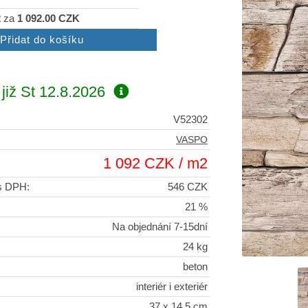
2
za
1 092.00 CZK
již
St 12.8.2026
V52302
VASPO
1 092 CZK / m2
 s DPH:
546 CZK
21 %
Na objednání 7-15dní
24 kg
beton
interiér i exteriér
37 x 14,5 cm