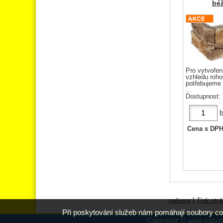
bé
Pro vytvořen
vzhledu roho
potřebujeme 
...
Dostupnost:
b
Cena s DP
|
nahoru
Tisk str
Při poskytování služeb nám pomáhají soubory co
Copyright ©
www.eshop