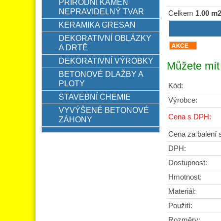
PŘÍRODNÍ KÁMEN
NEPRAVIDELNÝ TVAR
Celkem
1.00 m
KERAMIKA GRESAN
DEKORATIVNÍ OBLÁZKY
A DRTĚ
DEKORATIVNÍ VÝROBKY
Můžete mít 
BETONOVÉ DLAŽBY A
PLOTY
Kód:
STAVEBNÍ CHEMIE
Výrobce:
VYVÝŠENÉ BETONOVÉ
Cena s DPH:
ZÁHONY
Cena za balení
DPH:
Dostupnost:
Hmotnost:
Materiál:
Použití:
Rozměry: