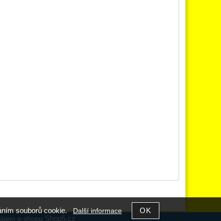
íváním souborů cookie.
Další informace
Shop5.cz
ájem e-shopu