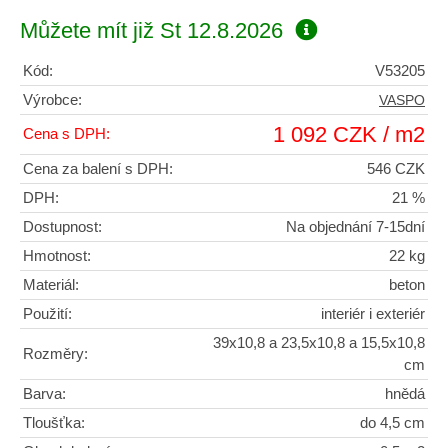
Můžete mít již
St 12.8.2026
Kód:
V53205
Výrobce:
VASPO
1 092 CZK / m2
Cena s DPH:
Cena za balení s DPH:
546 CZK
DPH:
21 %
Dostupnost:
Na objednání 7-15dní
Hmotnost:
22 kg
Materiál:
beton
Použití:
interiér i exteriér
39x10,8 a 23,5x10,8 a 15,5x10,8
Rozměry:
cm
Barva:
hnědá
Tloušťka:
do 4,5 cm