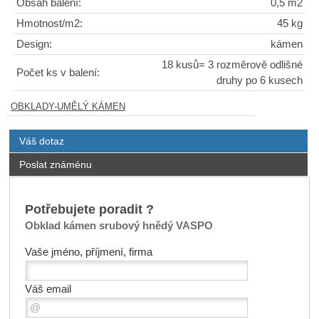
Obsah balení:
0,5 m2
Hmotnost/m2:
45 kg
Design:
kámen
18 kusů= 3 rozměrově odlišné
Počet ks v balení:
druhy po 6 kusech
OBKLADY-UMĚLÝ KÁMEN
Váš dotaz
Poslat známénu
Potřebujete poradit ?
Obklad kámen srubový hnědý VASPO
Vaše jméno, příjmení, firma
Váš email