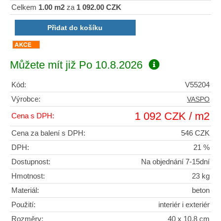
Celkem
1.00 m2
za
1 092.00 CZK
Můžete mít již
Po 10.8.2026
Kód:
V55204
Výrobce:
VASPO
1 092 CZK / m2
Cena s DPH:
Cena za balení s DPH:
546 CZK
DPH:
21 %
Dostupnost:
Na objednání 7-15dní
Hmotnost:
23 kg
Materiál:
beton
Použití:
interiér i exteriér
Rozměry:
40 x 10,8 cm