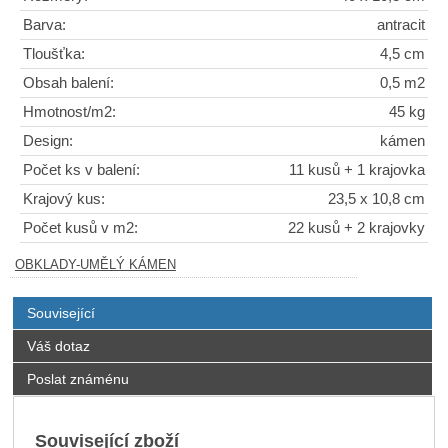
Barva:
antracit
Tloušťka:
4,5 cm
Obsah balení:
0,5 m2
Hmotnost/m2:
45 kg
Design:
kámen
Počet ks v balení:
11 kusů + 1 krajovka
Krajový kus:
23,5 x 10,8 cm
Počet kusů v m2:
22 kusů + 2 krajovky
OBKLADY-UMĚLÝ KÁMEN
Související
Váš dotaz
Poslat známénu
Související zboží