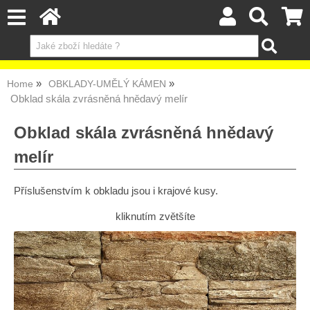
Home
OBKLADY-UMĚLÝ KÁMEN
Obklad skála zvrásněná hnědavý melír
Obklad skála zvrásněná hnědavý
melír
Příslušenstvím k obkladu jsou i krajové kusy.
kliknutím zvětšíte