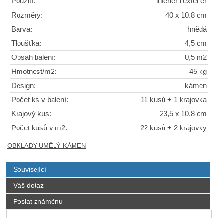
Použití:
interiér i exteriér
Rozměry:
40 x 10,8 cm
Barva:
hnědá
Tloušťka:
4,5 cm
Obsah balení:
0,5 m2
Hmotnost/m2:
45 kg
Design:
kámen
Počet ks v balení:
11 kusů + 1 krajovka
Krajový kus:
23,5 x 10,8 cm
Počet kusů v m2:
22 kusů + 2 krajovky
OBKLADY-UMĚLÝ KÁMEN
Související
Váš dotaz
Poslat známénu