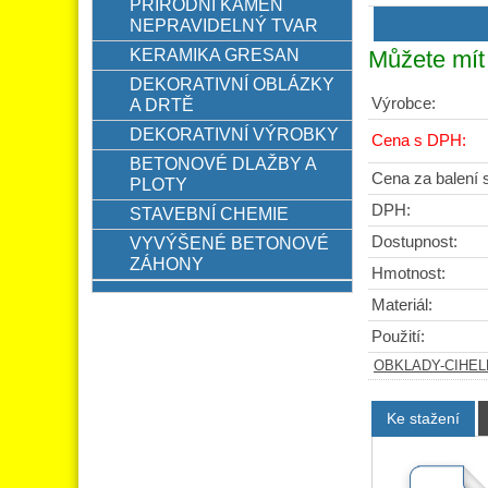
PŘÍRODNÍ KÁMEN
NEPRAVIDELNÝ TVAR
KERAMIKA GRESAN
Můžete mít 
DEKORATIVNÍ OBLÁZKY
Výrobce:
A DRTĚ
DEKORATIVNÍ VÝROBKY
Cena s DPH:
BETONOVÉ DLAŽBY A
Cena za balení
PLOTY
DPH:
STAVEBNÍ CHEMIE
Dostupnost:
VYVÝŠENÉ BETONOVÉ
ZÁHONY
Hmotnost:
Materiál:
Použití:
OBKLADY-CIHE
Ke stažení