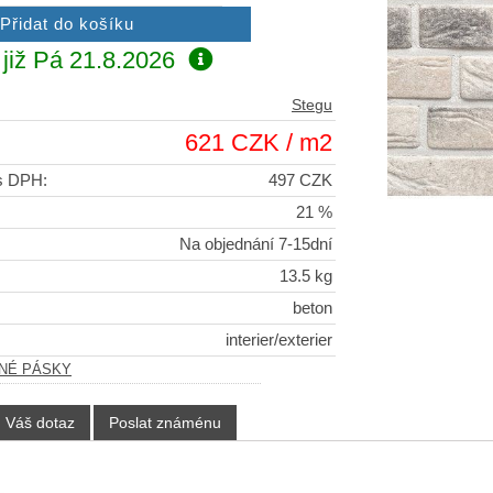
již
Pá 21.8.2026
Stegu
621 CZK / m2
 s DPH:
497 CZK
21 %
Na objednání 7-15dní
13.5 kg
beton
interier/exterier
LNÉ PÁSKY
Váš dotaz
Poslat známénu