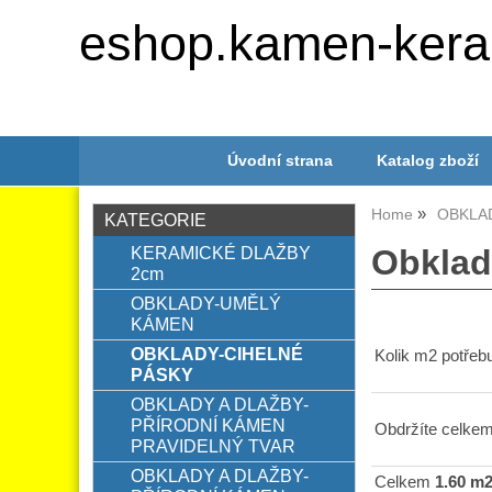
eshop.kamen-kera
Úvodní strana
Katalog zboží
Home
OBKLA
KATEGORIE
KERAMICKÉ DLAŽBY
Obkla
2cm
OBKLADY-UMĚLÝ
KÁMEN
OBKLADY-CIHELNÉ
Kolik m2 potřebu
PÁSKY
OBKLADY A DLAŽBY-
PŘÍRODNÍ KÁMEN
Obdržíte celkem
PRAVIDELNÝ TVAR
OBKLADY A DLAŽBY-
Celkem
1.60 m