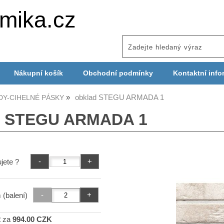
mika.cz
Nákupní košík
Obchodní podmínky
Kontaktní info
obklad STEGU ARMADA 1
DY-CIHELNÉ PÁSKY
d STEGU ARMADA 1
jete ?
 (balení)
2
za
994.00 CZK