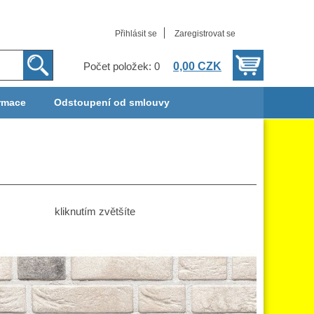
Přihlásit se
Zaregistrovat se
0,00 CZK
Počet položek: 0
rmace
Odstoupení od smlouvy
kliknutím zvětšíte