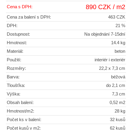
890 CZK / m2
Cena s DPH:
Cena za balení s DPH:
463 CZK
DPH:
21 %
Dostupnost:
Na objednání 7-15dní
Hmotnost:
14.4 kg
Materiál:
beton
Použití:
interiér i exteriér
Rozměry:
22,2 x 7,3 cm
Barva:
béžová
Tloušťka:
do 2,1 cm
Výška:
7,3 cm
Obsah balení:
0,52 m2
Hmotnost/m2:
28 kg
Počet ks v balení:
32 kusů
Počet kusů v m2:
62 kusů