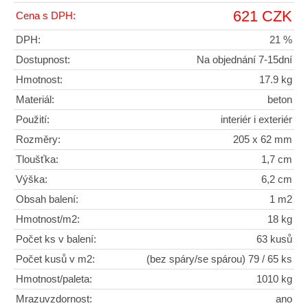
621 CZK
Cena s DPH:
DPH:
21 %
Dostupnost:
Na objednání 7-15dní
Hmotnost:
17.9 kg
Materiál:
beton
Použití:
interiér i exteriér
Rozměry:
205 x 62 mm
Tloušťka:
1,7 cm
Výška:
6,2 cm
Obsah balení:
1 m2
Hmotnost/m2:
18 kg
Počet ks v balení:
63 kusů
Počet kusů v m2:
(bez spáry/se spárou) 79 / 65 ks
Hmotnost/paleta:
1010 kg
Mrazuvzdornost:
ano