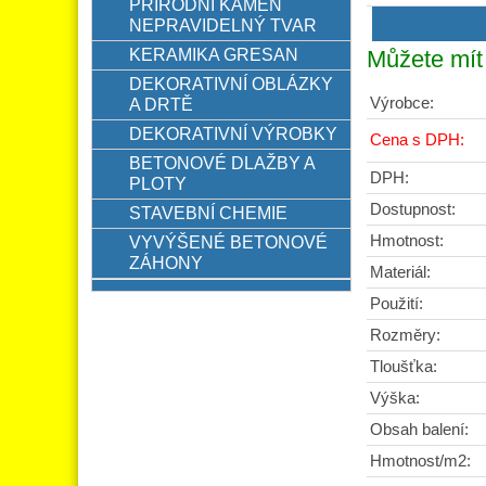
PŘÍRODNÍ KÁMEN
NEPRAVIDELNÝ TVAR
KERAMIKA GRESAN
Můžete mít 
DEKORATIVNÍ OBLÁZKY
Výrobce:
A DRTĚ
DEKORATIVNÍ VÝROBKY
Cena s DPH:
BETONOVÉ DLAŽBY A
DPH:
PLOTY
Dostupnost:
STAVEBNÍ CHEMIE
Hmotnost:
VYVÝŠENÉ BETONOVÉ
ZÁHONY
Materiál:
Použití:
Rozměry:
Tloušťka:
Výška:
Obsah balení:
Hmotnost/m2: