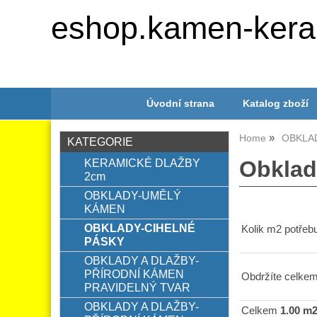
eshop.kamen-kera
Úvodní strana
Katalog zboží
Home
OBKLA
KATEGORIE
KERAMICKÉ DLAŽBY
Obkla
2cm
OBKLADY-UMĚLÝ
KÁMEN
OBKLADY-CIHELNÉ
Kolik m2 potřebu
PÁSKY
OBKLADY A DLAŽBY-
PŘÍRODNÍ KÁMEN
Obdržíte celkem
PRAVIDELNÝ TVAR
OBKLADY A DLAŽBY-
Celkem
1.00 m