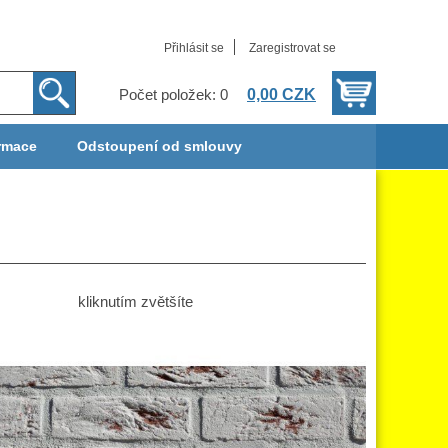
Přihlásit se
Zaregistrovat se
0,00 CZK
Počet položek: 0
rmace
Odstoupení od smlouvy
kliknutím zvětšíte