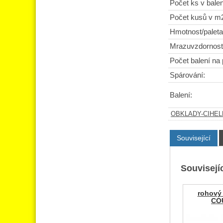
Počet ks v balen
Počet kusů v m
Hmotnost/paleta
Mrazuvzdornost
Počet balení na 
Spárování:
Balení:
OBKLADY-CIHE
Související
Souvisejíc
rohový
CO