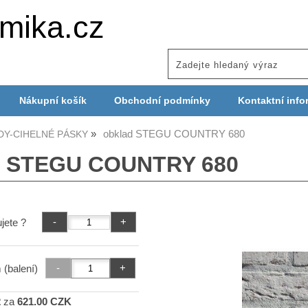
mika.cz
Nákupní košík
Obchodní podmínky
Kontaktní info
obklad STEGU COUNTRY 680
DY-CIHELNÉ PÁSKY
d STEGU COUNTRY 680
jete ?
 (balení)
2
za
621.00 CZK