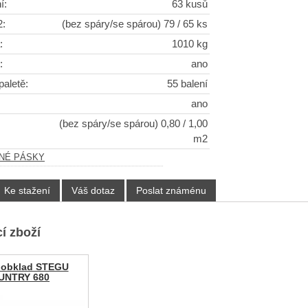
í:
63 kusů
2:
(bez spáry/se spárou) 79 / 65 ks
:
1010 kg
:
ano
paletě:
55 balení
ano
(bez spáry/se spárou) 0,80 / 1,00
m2
LNÉ PÁSKY
Ke stažení
Váš dotaz
Poslat známénu
í zboží
 obklad STEGU
UNTRY 680