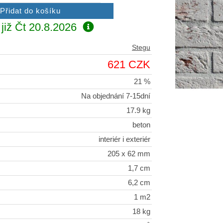
již
Čt 20.8.2026
Stegu
621 CZK
21 %
Na objednání 7-15dní
17.9 kg
beton
interiér i exteriér
205 x 62 mm
1,7 cm
6,2 cm
1 m2
18 kg