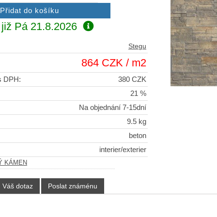
již
Pá 21.8.2026
Stegu
864 CZK / m2
 s DPH:
380 CZK
21 %
Na objednání 7-15dní
9.5 kg
beton
interier/exterier
Ý KÁMEN
Váš dotaz
Poslat známénu