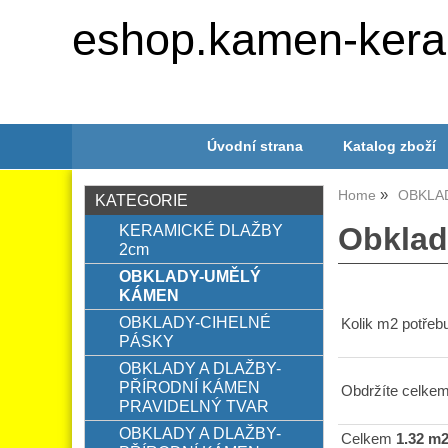
eshop.kamen-kera
Úvodní strana
Katalog zboží
Home
OBKLA
KATEGORIE
KERAMICKÉ DLAŽBY
Obkla
2cm
OBKLADY-UMĚLÝ
KÁMEN
OBKLADY-CIHELNÉ
Kolik m2 potřebu
PÁSKY
OBKLADY A DLAŽBY-
PŘÍRODNÍ KÁMEN
Obdržíte celkem
PRAVIDELNÝ TVAR
OBKLADY A DLAŽBY-
Celkem
1.32 m