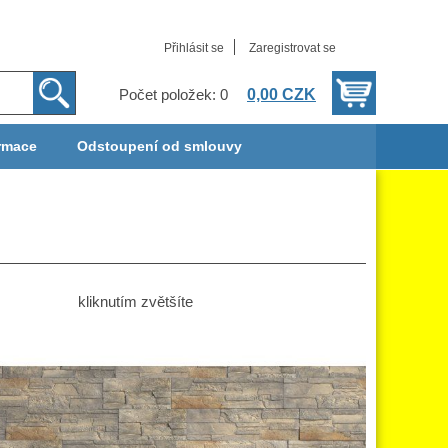
Přihlásit se
Zaregistrovat se
0,00 CZK
Počet položek: 0
rmace
Odstoupení od smlouvy
kliknutím zvětšíte