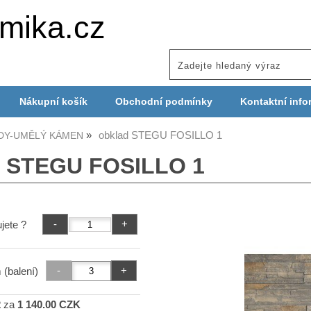
mika.cz
Nákupní košík
Obchodní podmínky
Kontaktní info
obklad STEGU FOSILLO 1
DY-UMĚLÝ KÁMEN
d STEGU FOSILLO 1
jete ?
 (balení)
2
za
1 140.00 CZK