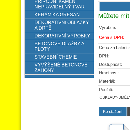
PŘÍRODNÍ KÁMEN
NEPRAVIDELNÝ TVAR
KERAMIKA GRESAN
Můžete mít 
DEKORATIVNÍ OBLÁZKY
Výrobce:
A DRTĚ
DEKORATIVNÍ VÝROBKY
Cena s DPH:
BETONOVÉ DLAŽBY A
Cena za balení
PLOTY
DPH:
STAVEBNÍ CHEMIE
Dostupnost:
VYVÝŠENÉ BETONOVÉ
ZÁHONY
Hmotnost:
Materiál:
Použití:
OBKLADY-UMĚL
Ke stažení