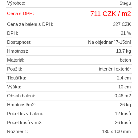
Výrobce:
Stegu
711 CZK / m2
Cena s DPH:
Cena za balení s DPH:
327 CZK
DPH:
21 %
Dostupnost:
Na objednání 7-15dní
Hmotnost:
13.7 kg
Materiál:
beton
Použití:
interiér i exteriér
Tloušťka:
2,4 cm
Výška:
10 cm
Obsah balení:
0,46 m2
Hmotnost/m2:
26 kg
Počet ks v balení:
12 kusů
Počet kusů v m2:
26 kusů
Rozměr 1:
130 x 100 mm