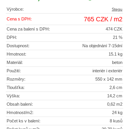
Výrobce:
Stegu
765 CZK / m2
Cena s DPH:
Cena za balení s DPH:
474 CZK
DPH:
21 %
Dostupnost:
Na objednání 7-15dní
Hmotnost:
15.1 kg
Materiál:
beton
Použití:
interiér i exteriér
Rozměry:
550 x 142 mm
Tloušťka:
2,6 cm
Výška:
14,2 cm
Obsah balení:
0,62 m2
Hmotnost/m2:
24 kg
Počet ks v balení:
8 kusů