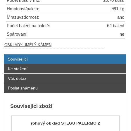
Počet kusů v m2:
20,70 kusů
Hmotnost/paleta:
991 kg
Mrazuvzdornost:
ano
Počet balení na paletě:
64 balení
Spárování:
ne
OBKLADY-UMĚLÝ KÁMEN
Související
Ke stažení
Váš dotaz
Poslat známénu
Související zboží
rohový obklad STEGU PALERMO 2