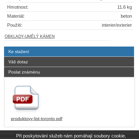
Hmotnost:
11.6 kg
Materiál:
beton
Použití:
interier/exterier
OBKLADY-UMĚLÝ KÁMEN
Ke stažení
Váš dotaz
Poslat známénu
produktovy-list-toronto.pdf
Při poskytování služeb nám pomáhají soubory cookie.