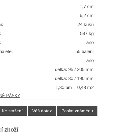
1,7 cm
6,2 cm
í:
24 kusů
:
597 kg
:
ano
paletě:
55 balení
ano
délka: 95 / 205 mm
délka: 80 / 190 mm
1,80 bm = 0,48 m2
LNÉ PÁSKY
Ke stažení
Váš dotaz
Poslat známénu
í zboží