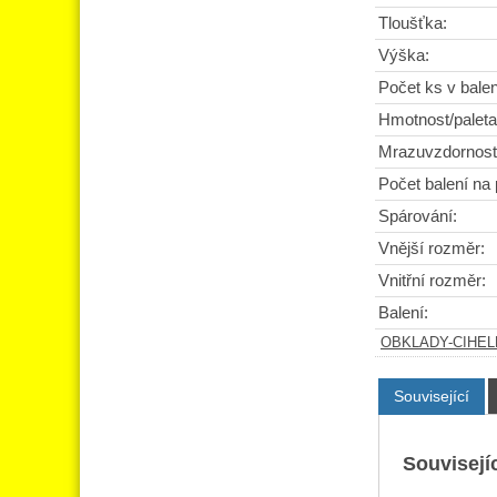
Tloušťka:
Výška:
Počet ks v balen
Hmotnost/paleta
Mrazuvzdornost
Počet balení na 
Spárování:
Vnější rozměr:
Vnitřní rozměr:
Balení:
OBKLADY-CIHE
Související
Souvisejíc