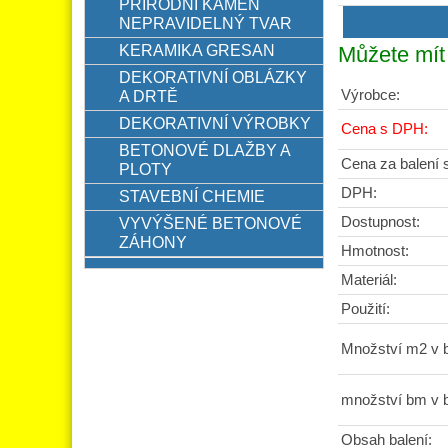
PŘÍRODNÍ KÁMEN
NEPRAVIDELNÝ TVAR
KERAMIKA GRESAN
Můžete mít 
DEKORATIVNÍ OBLÁZKY
Výrobce:
A DRTĚ
DEKORATIVNÍ VÝROBKY
Cena s DPH:
BETONOVÉ DLAŽBY A
Cena za balení
PLOTY
DPH:
STAVEBNÍ CHEMIE
Dostupnost:
VYVÝŠENÉ BETONOVÉ
ZÁHONY
Hmotnost:
Materiál:
Použití:
Množství m2 v b
množství bm v b
Obsah balení: