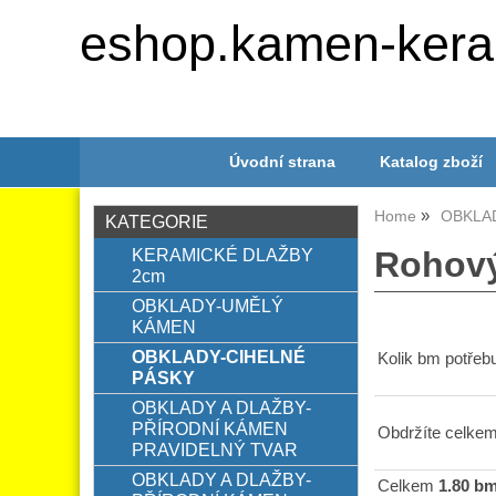
eshop.kamen-kera
Úvodní strana
Katalog zboží
Home
OBKLA
KATEGORIE
KERAMICKÉ DLAŽBY
Rohov
2cm
OBKLADY-UMĚLÝ
KÁMEN
OBKLADY-CIHELNÉ
Kolik bm potřebu
PÁSKY
OBKLADY A DLAŽBY-
PŘÍRODNÍ KÁMEN
Obdržíte celkem
PRAVIDELNÝ TVAR
OBKLADY A DLAŽBY-
Celkem
1.80 b