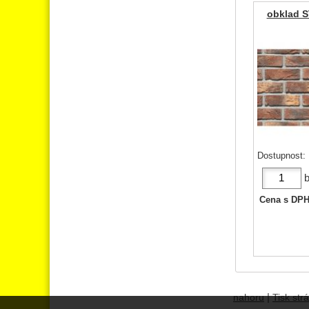
obklad 
Dostupnost:
b
Cena s DP
|
nahoru
Tisk str