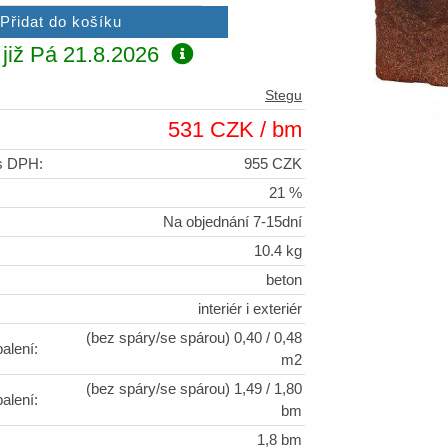
již
Pá 21.8.2026
Stegu
531 CZK / bm
 s DPH:
955 CZK
21 %
Na objednání 7-15dní
10.4 kg
beton
interiér i exteriér
(bez spáry/se spárou) 0,40 / 0,48
alení:
m2
(bez spáry/se spárou) 1,49 / 1,80
alení:
bm
1,8 bm