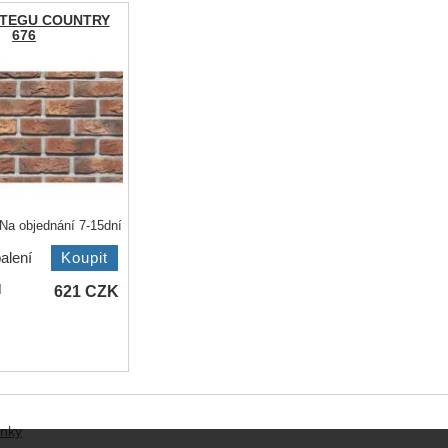
STEGU COUNTRY
676
Na objednání 7-15dní
alení
621
CZK
H
ánky