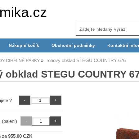
mika.cz
Nákupní košík
Obchodní podmínky
Kontaktní info
rohový obklad STEGU COUNTRY 676
DY-CIHELNÉ PÁSKY
ý obklad STEGU COUNTRY 6
jete ?
 (balení)
m
za
955.00 CZK