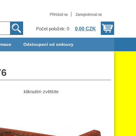
Přihlásit se
Zaregistrovat se
0,00 CZK
Počet položek: 0
rmace
Odstoupení od smlouvy
76
kliknutím zvětšíte