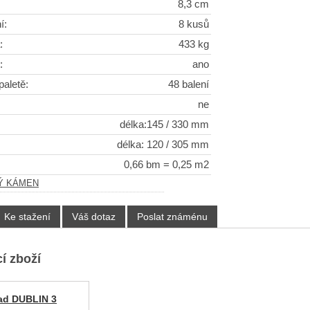
8,3 cm
í:
8 kusů
:
433 kg
:
ano
paletě:
48 balení
ne
délka:145 / 330 mm
délka: 120 / 305 mm
0,66 bm = 0,25 m2
Ý KÁMEN
Ke stažení
Váš dotaz
Poslat známénu
í zboží
ad DUBLIN 3