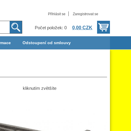
Přihlásit se
Zaregistrovat se
0,00 CZK
Počet položek: 0
rmace
Odstoupení od smlouvy
kliknutím zvětšíte