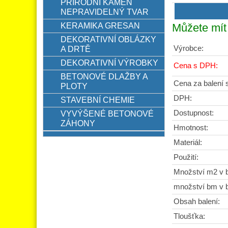
PŘÍRODNÍ KÁMEN
NEPRAVIDELNÝ TVAR
KERAMIKA GRESAN
Můžete mít 
DEKORATIVNÍ OBLÁZKY
Výrobce:
A DRTĚ
DEKORATIVNÍ VÝROBKY
Cena s DPH:
BETONOVÉ DLAŽBY A
Cena za balení
PLOTY
DPH:
STAVEBNÍ CHEMIE
Dostupnost:
VYVÝŠENÉ BETONOVÉ
ZÁHONY
Hmotnost:
Materiál:
Použití:
Množství m2 v b
množství bm v b
Obsah balení:
Tloušťka: