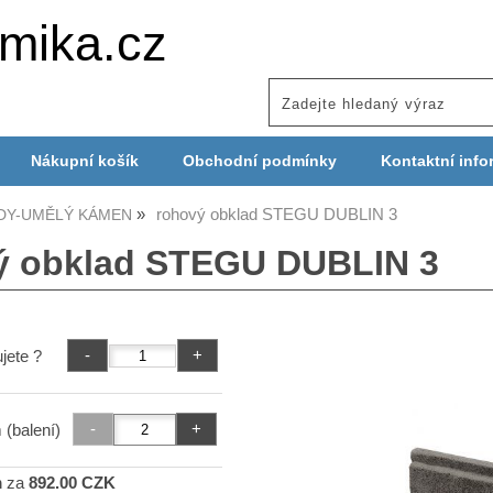
mika.cz
Nákupní košík
Obchodní podmínky
Kontaktní info
rohový obklad STEGU DUBLIN 3
DY-UMĚLÝ KÁMEN
 obklad STEGU DUBLIN 3
jete ?
 (balení)
m
za
892.00 CZK