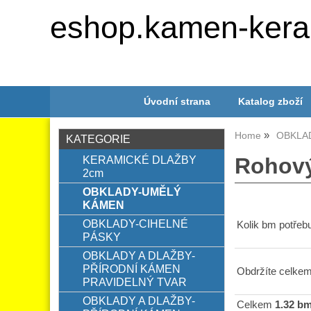
eshop.kamen-kera
Úvodní strana
Katalog zboží
Home
OBKLA
KATEGORIE
KERAMICKÉ DLAŽBY
Rohový
2cm
OBKLADY-UMĚLÝ
KÁMEN
OBKLADY-CIHELNÉ
Kolik bm potřebu
PÁSKY
OBKLADY A DLAŽBY-
PŘÍRODNÍ KÁMEN
Obdržíte celkem
PRAVIDELNÝ TVAR
OBKLADY A DLAŽBY-
Celkem
1.32 b