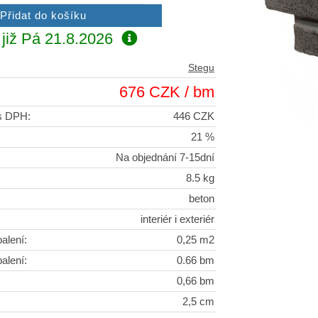
již
Pá 21.8.2026
Stegu
676 CZK / bm
 s DPH:
446 CZK
21 %
Na objednání 7-15dní
8.5 kg
beton
interiér i exteriér
alení:
0,25 m2
alení:
0.66 bm
0,66 bm
2,5 cm