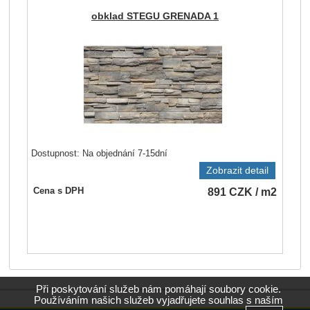
obklad STEGU GRENADA 1
Dostupnost:
Na objednání 7-15dní
Zobrazit detail
891
CZK
/ m2
Cena s DPH
Při poskytování služeb nám pomáhají soubory cookie.
Používáním našich služeb vyjadřujete souhlas s naším