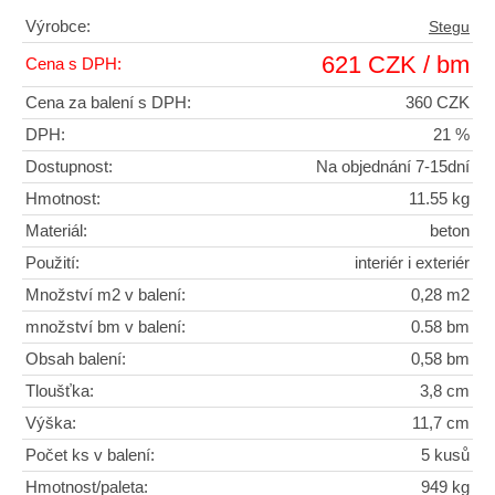
Výrobce:
Stegu
621 CZK / bm
Cena s DPH:
Cena za balení s DPH:
360 CZK
DPH:
21 %
Dostupnost:
Na objednání 7-15dní
Hmotnost:
11.55 kg
Materiál:
beton
Použití:
interiér i exteriér
Množství m2 v balení:
0,28 m2
množství bm v balení:
0.58 bm
Obsah balení:
0,58 bm
Tloušťka:
3,8 cm
Výška:
11,7 cm
Počet ks v balení:
5 kusů
Hmotnost/paleta:
949 kg