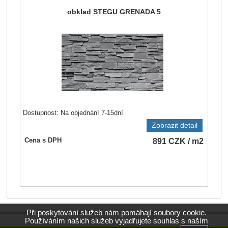
obklad STEGU GRENADA 5
Dostupnost:
Na objednání 7-15dní
Zobrazit detail
891
CZK
/ m2
Cena s DPH
Při poskytování služeb nám pomáhají soubory cookie.
Používáním našich služeb vyjadřujete souhlas s naším