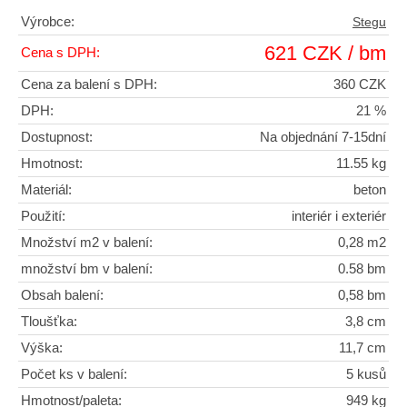
Výrobce:
Stegu
621 CZK / bm
Cena s DPH:
Cena za balení s DPH:
360 CZK
DPH:
21 %
Dostupnost:
Na objednání 7-15dní
Hmotnost:
11.55 kg
Materiál:
beton
Použití:
interiér i exteriér
Množství m2 v balení:
0,28 m2
množství bm v balení:
0.58 bm
Obsah balení:
0,58 bm
Tloušťka:
3,8 cm
Výška:
11,7 cm
Počet ks v balení:
5 kusů
Hmotnost/paleta:
949 kg