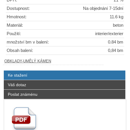
DPH:
21 %
Dostupnost:
Na objednání 7-15dní
Hmotnost:
11.6 kg
Materiál:
beton
Použití:
interier/exterier
množství bm v balení:
0.84 bm
Obsah balení:
0,84 bm
OBKLADY-UMĚLÝ KÁMEN
Ke stažení
Váš dotaz
Poslat známénu