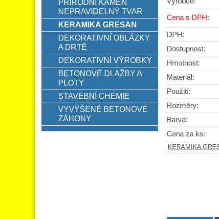
Výrobce:
PŘÍRODNÍ KÁMEN
NEPRAVIDELNÝ TVAR
Cena s DPH:
KERAMIKA GRESAN
DPH:
DEKORATIVNÍ OBLÁZKY
A DRTĚ
Dostupnost:
DEKORATIVNÍ VÝROBKY
Hmotnost:
BETONOVÉ DLAŽBY A
Materiál:
PLOTY
Použití:
STAVEBNÍ CHEMIE
Rozměry:
VYVÝŠENÉ BETONOVÉ
ZÁHONY
Barva:
Cena za ks:
KERAMIKA GRE