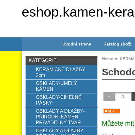
eshop.kamen-kera
Úvodní strana
Katalog zboží
Home
KERAM
KATEGORIE
KERAMICKÉ DLAŽBY
Schodo
2cm
OBKLADY-UMĚLÝ
KÁMEN
OBKLADY-CIHELNÉ
PÁSKY
OBKLADY A DLAŽBY-
PŘÍRODNÍ KÁMEN
PRAVIDELNÝ TVAR
Můžete mít 
OBKLADY A DLAŽBY-