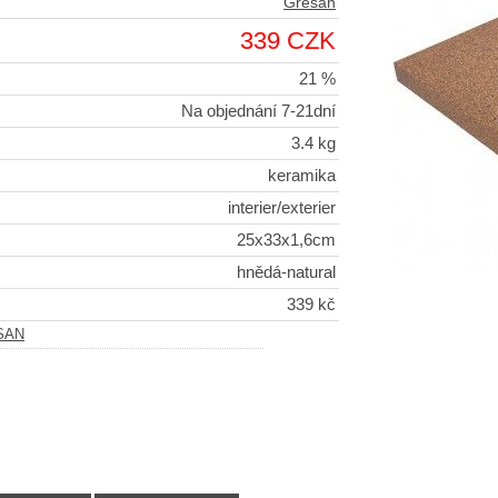
Gresan
339 CZK
21 %
Na objednání 7-21dní
3.4 kg
keramika
interier/exterier
25x33x1,6cm
hnědá-natural
339 kč
SAN