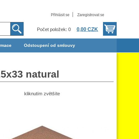
Přihlásit se
Zaregistrovat se
0,00 CZK
Počet položek: 0
rmace
Odstoupení od smlouvy
5x33 natural
kliknutím zvětšíte