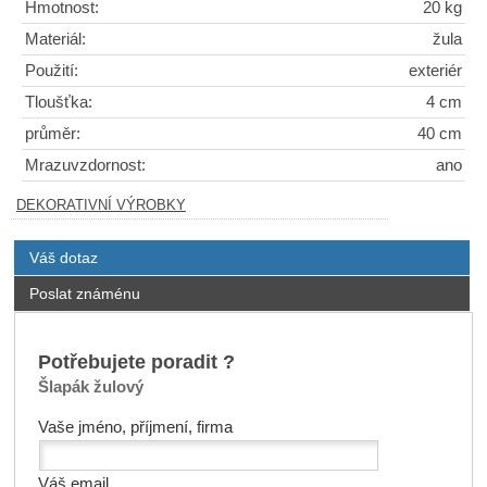
Hmotnost:
20 kg
Materiál:
žula
Použití:
exteriér
Tloušťka:
4 cm
průměr:
40 cm
Mrazuvzdornost:
ano
DEKORATIVNÍ VÝROBKY
Váš dotaz
Poslat známénu
Potřebujete poradit ?
Šlapák žulový
Vaše jméno, příjmení, firma
Váš email