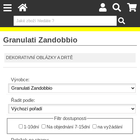
Granulati Zandobbio
DEKORATIVNÍ OBLÁZKY A DRTĚ
Výrobce:
Řadit podle:
Filtr dostupnosti
1-10dní
Na objednání 7-15dní
na vyžádání
Položek na stranu: