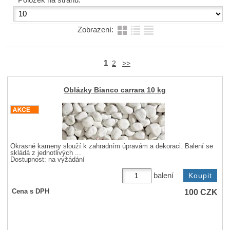
Zobrazení:
1
2
>>
Oblázky Bianco carrara 10 kg
Okrasné kameny slouží k zahradním úpravám a dekoraci. Balení se
skládá z jednotlivých ...
Dostupnost:
na vyžádání
balení
100
CZK
Cena s DPH