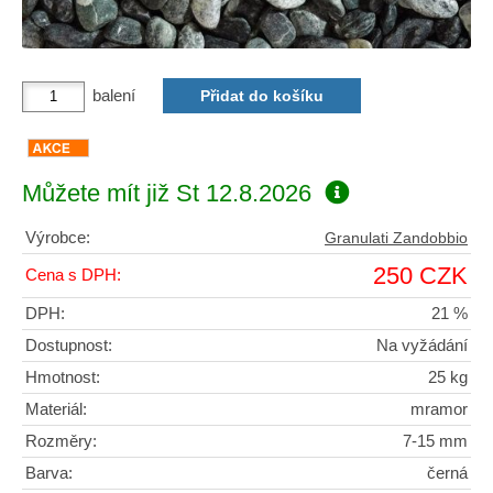
balení
Můžete mít již
St 12.8.2026
Výrobce:
Granulati Zandobbio
250 CZK
Cena s DPH:
DPH:
21 %
Dostupnost:
Na vyžádání
Hmotnost:
25 kg
Materiál:
mramor
Rozměry:
7-15 mm
Barva:
černá