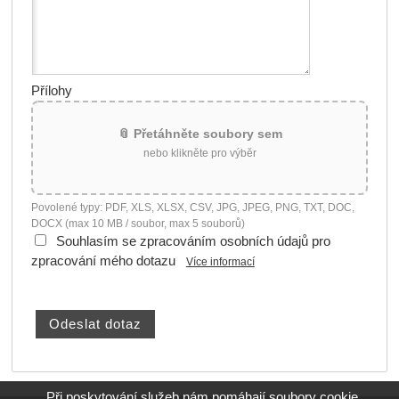
Přílohy
📎 Přetáhněte soubory sem
nebo klikněte pro výběr
Povolené typy: PDF, XLS, XLSX, CSV, JPG, JPEG, PNG, TXT, DOC,
DOCX (max 10 MB / soubor, max 5 souborů)
Souhlasím se zpracováním osobních údajů pro
zpracování mého dotazu
Více informací
Při poskytování služeb nám pomáhají soubory cookie.