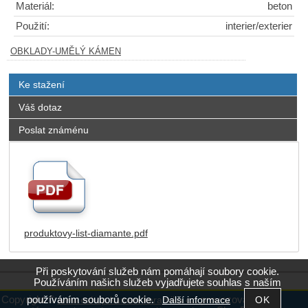
Materiál:
beton
Použití:
interier/exterier
OBKLADY-UMĚLÝ KÁMEN
Ke stažení
Váš dotaz
Poslat známénu
produktovy-list-diamante.pdf
Při poskytování služeb nám pomáhají soubory cookie.
Používáním našich služeb vyjadřujete souhlas s naším
používáním souborů cookie.
Copyright ©
,
provozováno na
Další informace
www.eshop.kamen-keramika.cz