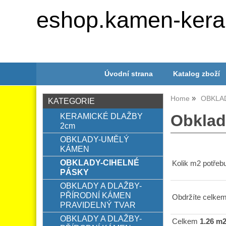
eshop.kamen-kera
Úvodní strana
Katalog zboží
Home
OBKLA
KATEGORIE
KERAMICKÉ DLAŽBY
Obkla
2cm
OBKLADY-UMĚLÝ
KÁMEN
OBKLADY-CIHELNÉ
Kolik m2 potřebu
PÁSKY
OBKLADY A DLAŽBY-
PŘÍRODNÍ KÁMEN
Obdržíte celkem
PRAVIDELNÝ TVAR
OBKLADY A DLAŽBY-
Celkem
1.26 m