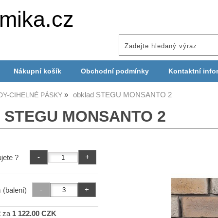
mika.cz
Nákupní košík
Obchodní podmínky
Kontaktní info
obklad STEGU MONSANTO 2
DY-CIHELNÉ PÁSKY
d STEGU MONSANTO 2
jete ?
 (balení)
2
za
1 122.00 CZK