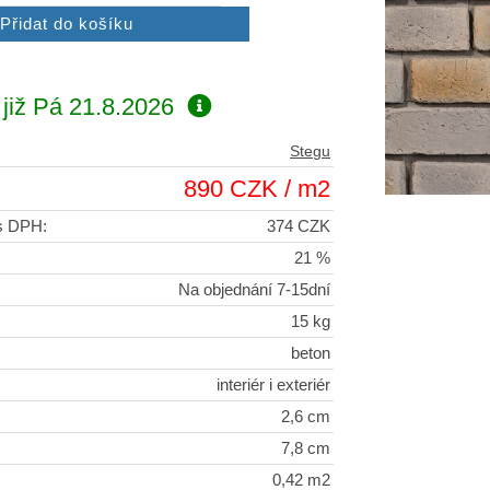
již
Pá 21.8.2026
Stegu
890 CZK / m2
 s DPH:
374 CZK
21 %
Na objednání 7-15dní
15 kg
beton
interiér i exteriér
2,6 cm
7,8 cm
0,42 m2