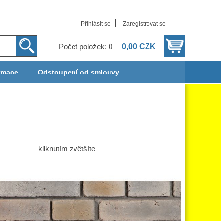
Přihlásit se
Zaregistrovat se
0,00 CZK
Počet položek: 0
rmace
Odstoupení od smlouvy
kliknutím zvětšíte