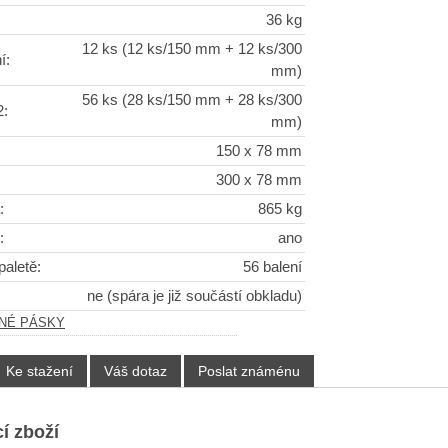
36 kg
12 ks (12 ks/150 mm + 12 ks/300
í:
mm)
56 ks (28 ks/150 mm + 28 ks/300
2:
mm)
150 x 78 mm
300 x 78 mm
:
865 kg
:
ano
paletě:
56 balení
ne (spára je již součástí obkladu)
LNÉ PÁSKY
Ke stažení
Váš dotaz
Poslat známénu
í zboží