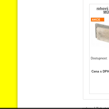
rohový
MO
Dostupnost:
Cena s DP
|
nahoru
Tisk str