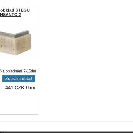
 obklad STEGU
NSANTO 2
Na objednání 7-15dní
Zobrazit detail
441
CZK
/ bm
H
ánky