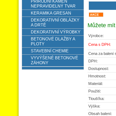
PŘÍRODNÍ KÁMEN
NEPRAVIDELNÝ TVAR
KERAMIKA GRESAN
DEKORATIVNÍ OBLÁZKY
Můžete mít 
A DRTĚ
DEKORATIVNÍ VÝROBKY
Výrobce:
BETONOVÉ DLAŽBY A
PLOTY
Cena s DPH:
STAVEBNÍ CHEMIE
Cena za balení
VYVÝŠENÉ BETONOVÉ
DPH:
ZÁHONY
Dostupnost:
Hmotnost:
Materiál:
Použití:
Tloušťka:
Výška:
Obsah balení: