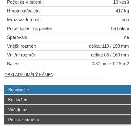
Počet ks v balení:
10 kusů
Hmotnost/paleta:
417 kg
Mrazuvzdornost:
ano
Počet balení na paletě:
56 balení
Spárování:
ne
Vnější rozměr:
délka: 110 / 190 mm
Vnitřní rozměr:
délka: 85 / 160 mm
Balení:
0,80 bm = 0,19 m2
OBKLADY-UMĚLÝ KÁMEN
Související
Ke stažení
Váš dotaz
Poslat známénu