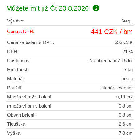
Můžete mít již
Čt 20.8.2026
Výrobce:
Stegu
441 CZK / bm
Cena s DPH:
Cena za balení s DPH:
353 CZK
DPH:
21 %
Dostupnost:
Na objednání 7-15dní
Hmotnost:
7 kg
Materiál:
beton
Použití:
interiér i exteriér
Množství m2 v balení:
0,19 m2
množství bm v balení:
0.8 bm
Obsah balení:
0,8 bm
Tloušťka:
2,6 cm
Výška:
7,8 cm