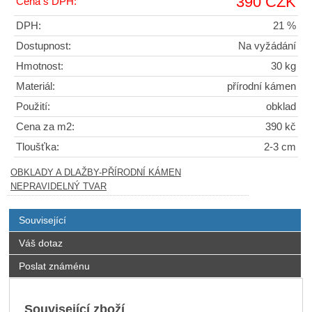
390 CZK
Cena s DPH:
DPH:
21 %
Dostupnost:
Na vyžádání
Hmotnost:
30 kg
Materiál:
přírodní kámen
Použití:
obklad
Cena za m2:
390 kč
Tloušťka:
2-3 cm
OBKLADY A DLAŽBY-PŘÍRODNÍ KÁMEN
NEPRAVIDELNÝ TVAR
Související
Váš dotaz
Poslat známénu
Související zboží