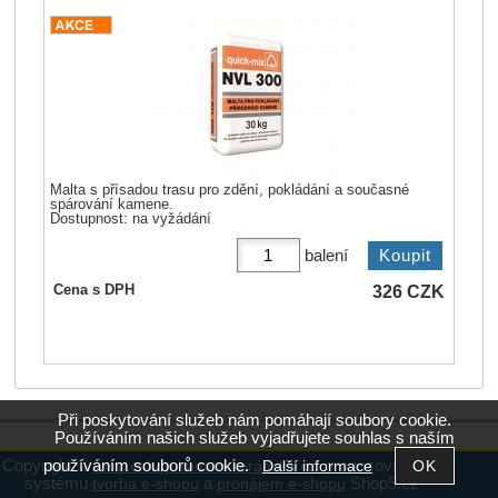
Malta s přísadou trasu pro zdění, pokládání a současné
spárování kamene.
Dostupnost:
na vyžádání
balení
326
CZK
Cena s DPH
Při poskytování služeb nám pomáhají soubory cookie.
Používáním našich služeb vyjadřujete souhlas s naším
používáním souborů cookie.
Copyright ©
,
provozováno na
Další informace
www.eshop.kamen-keramika.cz
systému
a
Shop5.cz
tvorba e-shopu
pronájem e-shopu