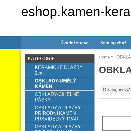
eshop.kamen-kera
Úvodní strana
Katalog zboží
OBKLA
Home
KATEGORIE
KERAMICKÉ DLAŽBY
OBKLA
2cm
OBKLADY-UMĚLÝ
KÁMEN
O kategorii výš
OBKLADY-CIHELNÉ
PÁSKY
OBKLADY A DLAŽBY-
PŘÍRODNÍ KÁMEN
PRAVIDELNÝ TVAR
OBKLADY A DLAŽBY-