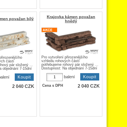
Krajovka kámen považan
ámen považan bílý
hnědý
Pro vytvoření přirozenějšího
přirozenějšího
vzhledu rohových částí
ých částí
potřebujeme rohový pár složený ...
hový pár složený ...
Dostupnost:
Na objednání 7-15dní
a objednání 7-15dní
balení
balení
2 040
CZK
2 040
CZK
Cena s DPH