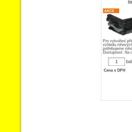
č
Pro vytvoření při
vzhledu rohových
potřebujeme roho
Dostupnost:
Na o
bal
Cena s DPH