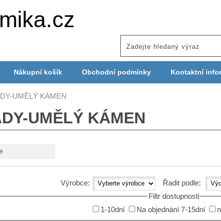
mika.cz
Nákupní košík
Obchodní podmínky
Kontaktní info
DY-UMĚLÝ KÁMEN
DY-UMĚLÝ KÁMEN
e
Výrobce:
Řadit podle:
Filtr dostupnosti
1-10dní
Na objednání 7-15dní
n