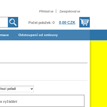
Přihlásit se
Zaregistrovat se
0,00 CZK
Počet položek: 0
rmace
Odstoupení od smlouvy
a vyžádání