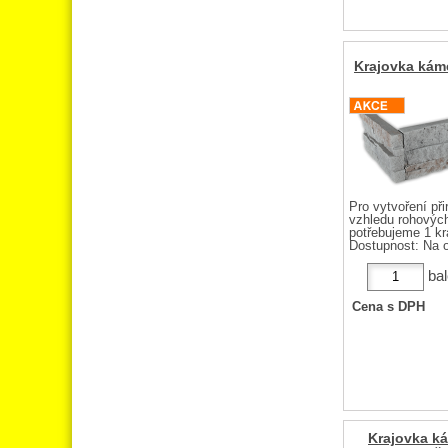
Krajovka kám
Pro vytvoření při
vzhledu rohových
potřebujeme 1 kra
Dostupnost:
Na o
bal
Cena s DPH
Krajovka k