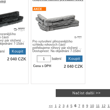
erný
rozenějšího
 částí
vý pár složený ...
Pro vytvoření přirozenějšího
bjednání 7-15dní
vzhledu rohových částí
potřebujeme rohový pár složený ...
ení
Dostupnost:
Na objednání 7-15dní
balení
2 040
CZK
2 040
CZK
Cena s DPH
6
<<
1
2
3
4
5
7
8
9
10
11
12
1