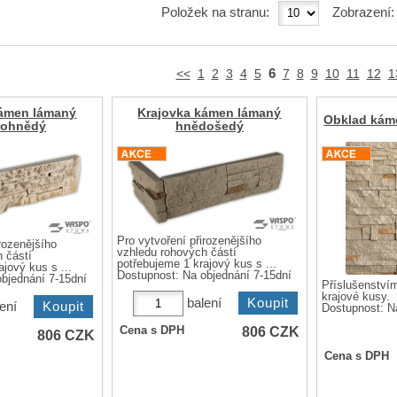
Položek na stranu:
Zobrazení
6
<<
1
2
3
4
5
7
8
9
10
11
12
1
kámen lámaný
Krajovka kámen lámaný
Obklad kám
vohnědý
hnědošedý
Pro vytvoření přirozenějšího
rozenějšího
vzhledu rohových částí
 částí
potřebujeme 1 krajový kus s ...
jový kus s ...
Dostupnost:
Na objednání 7-15dní
bjednání 7-15dní
Příslušenstvím
krajové kusy.
balení
ení
Dostupnost:
N
806
CZK
Cena s DPH
806
CZK
Cena s DPH