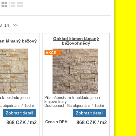
:
3
14
>>
Obklad kámen lámaný
en lámaný béžový
béžovohnědý
 k obkladu jsou i
Příslušenstvím k obkladu jsou i
krajové kusy.
a objednání 7-15dní
Dostupnost:
Na objednání 7-15dní
Zobrazit detail
Zobrazit detail
868
CZK
/ m2
868
CZK
/ m2
Cena s DPH