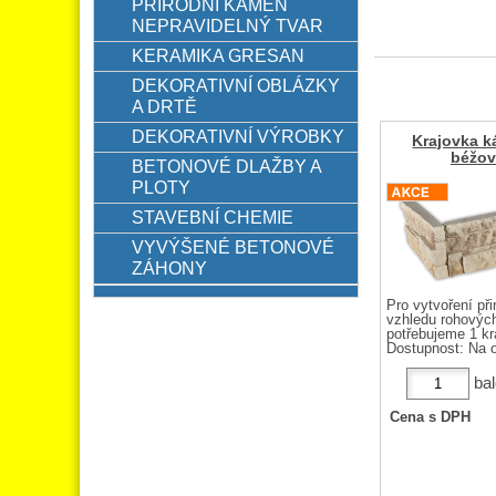
PŘÍRODNÍ KÁMEN
NEPRAVIDELNÝ TVAR
KERAMIKA GRESAN
DEKORATIVNÍ OBLÁZKY
A DRTĚ
DEKORATIVNÍ VÝROBKY
Krajovka 
béžo
BETONOVÉ DLAŽBY A
PLOTY
STAVEBNÍ CHEMIE
VYVÝŠENÉ BETONOVÉ
ZÁHONY
Pro vytvoření při
vzhledu rohových
potřebujeme 1 kra
Dostupnost:
Na o
bal
Cena s DPH